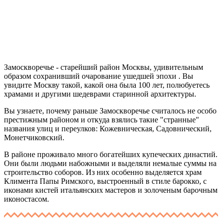
Замоскворечье - старейший район Москвы, удивительным
образом сохранивший очарование ушедшей эпохи . Вы
увидите Москву такой, какой она была 100 лет, полюбуетесь
храмами и другими шедеврами старинной архитектуры.
Вы узнаете, почему раньше Замоскворечье считалось не особо
престижным районом и откуда взялись такие "странные"
названия улиц и переулков: Кожевническая, Садовнический,
Монетчиковский.
В районе проживало много богатейших купеческих династий.
Они были людьми набожными и выделяли немалые суммы на
строительство соборов. Из них особенно выделяется храм
Климента Папы Римского, выстроенный в стиле барокко, с
иконами кистей итальянских мастеров и золоченым барочным
иконостасом.