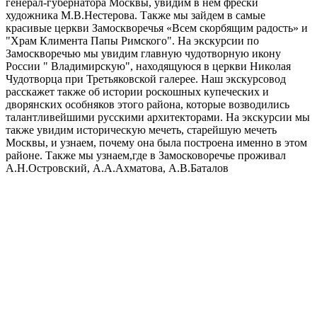
генерал-губернатора Москвы, увидим в нем фрески
художника М.В.Нестерова. Также мы зайдем в самые
красивые церкви Замоскворечья «Всем скорбящим радость» и
"Храм Климента Папы Римского". На экскурсии по
Замоскворечью мы увидим главную чудотворную икону
России " Владимирскую", находящуюся в церкви Николая
Чудотворца при Третьяковской галерее. Наш экскурсовод
расскажет также об истории роскошных купеческих и
дворянских особняков этого района, которые возводились
талантливейшими русскими архитекторами. На экскурсии мы
также увидим историческую мечеть, старейшую мечеть
Москвы, и узнаем, почему она была построена именно в этом
районе. Также мы узнаем,где в Замосковоречье проживал
А.Н.Островский, А.А.Ахматова, А.В.Баталов