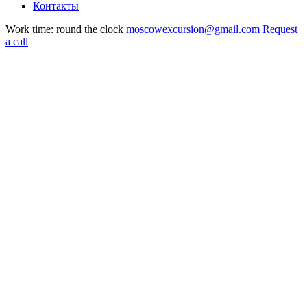
Контакты
Work time: round the clock
moscowexcursion@gmail.com
Request
a call