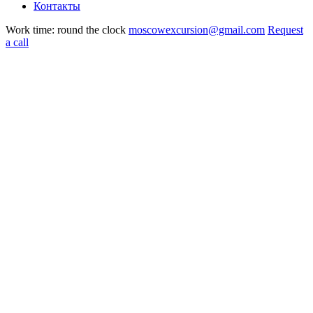
Контакты
Work time: round the clock
moscowexcursion@gmail.com
Request
a call