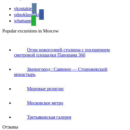
vkontakte
odnoklassniki
whatsapp
Popular excursions in Moscow
Огни новогодней столицы с посещением
смотровой площадки Панорама 360
Звенигород : Саввино — Сторожевский
монастырь
Мировые религии
Московское метро
Третьяковская галерея
Отзывы