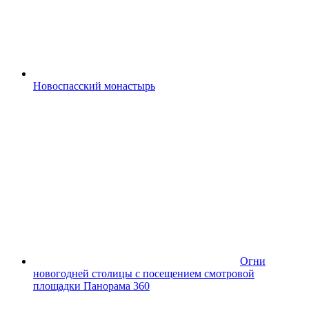
Новоспасский монастырь
Огни
новогодней столицы с посещением смотровой
площадки Панорама 360