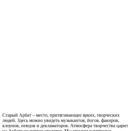
Старый Арбат – место, притягивающее ярких, творческих
людей. Здесь можно увидеть музыкантов, йогов, факиров,
клоунов, певцов и декламаторов. Атмосфера творчества царит
на Арбате не первое столетие. Мы увидим памятники