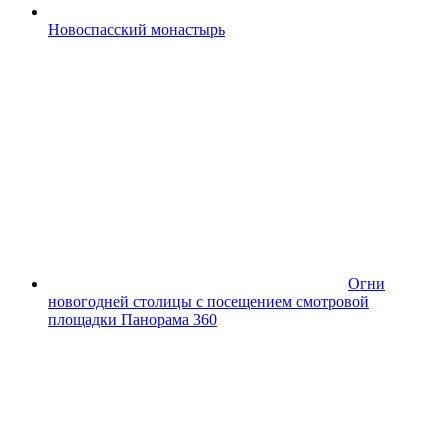
Новоспасский монастырь
Огни
новогодней столицы с посещением смотровой
площадки Панорама 360